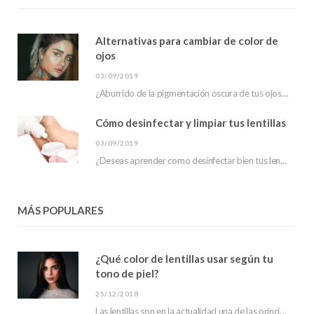
Alternativas para cambiar de color de
ojos
03/09/2019
¿Aburrido de la pigmentación oscura de tus ojos? ¿has escuchado sobre las alternativas para cambiar…
Cómo desinfectar y limpiar tus lentillas
03/09/2019
¿Deseas aprender como desinfectar bien tus lentillas? En este post te mostraremos que hacer para…
MÁS POPULARES
¿Qué color de lentillas usar según tu
tono de piel?
25/12/2018
Las lentillas son en la actualidad una de las principales tendencias en moda. Debido a…