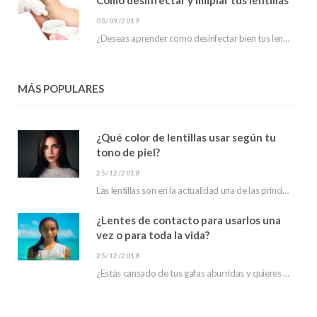
03/09/2019
¿Deseas aprender como desinfectar bien tus lentillas? En este post te mostraremos que hacer para…
MÁS POPULARES
¿Qué color de lentillas usar según tu
tono de piel?
25/12/2018
Las lentillas son en la actualidad una de las principales tendencias en moda. Debido a…
¿Lentes de contacto para usarlos una
vez o para toda la vida?
25/12/2018
¿Estás cansado de tus gafas aburridas y quieres un aspecto diferente? ¿has escuchado hablar de…