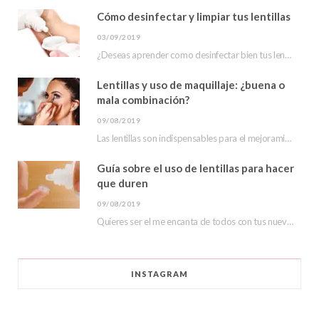
Cómo desinfectar y limpiar tus lentillas
u
m
03/09/2019
s
¿Deseas aprender como desinfectar bien tus lentillas? En este post te mostraremos que hacer para…
Lentillas y uso de maquillaje: ¿buena o
mala combinación?
09/08/2019
Las lentillas son indispensables para el mejoramiento de la visión y de la apariencia. Sin…
Guía sobre el uso de lentillas para hacer
que duren
09/08/2019
Quieres ser el me encanta de todos con tus nuevas lentillas de color, hoy veremos…
INSTAGRAM