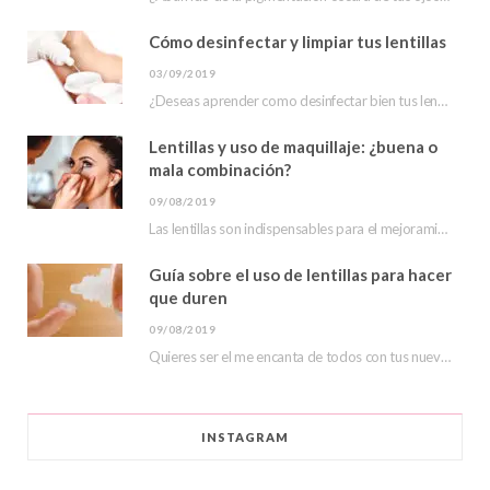
k
l
a
Cómo desinfectar y limpiar tus lentillas
u
m
03/09/2019
s
¿Deseas aprender como desinfectar bien tus lentillas? En este post te mostraremos que hacer para…
Lentillas y uso de maquillaje: ¿buena o
mala combinación?
09/08/2019
Las lentillas son indispensables para el mejoramiento de la visión y de la apariencia. Sin…
Guía sobre el uso de lentillas para hacer
que duren
09/08/2019
Quieres ser el me encanta de todos con tus nuevas lentillas de color, hoy veremos…
INSTAGRAM