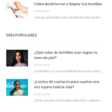
Cómo desinfectar y limpiar tus lentillas
03/09/2019
¿Deseas aprender como desinfectar bien tus lentillas? En este post te mostraremos que hacer para…
MÁS POPULARES
¿Qué color de lentillas usar según tu
tono de piel?
25/12/2018
Las lentillas son en la actualidad una de las principales tendencias en moda. Debido a…
¿Lentes de contacto para usarlos una
vez o para toda la vida?
25/12/2018
¿Estás cansado de tus gafas aburridas y quieres un aspecto diferente? ¿has escuchado hablar de…